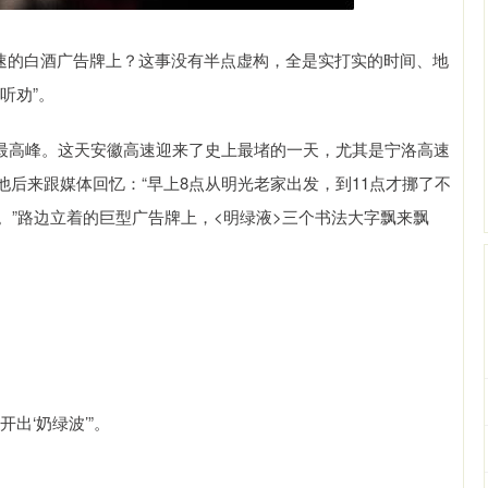
徽高速的白酒广告牌上？这事没有半点虚构，全是实打实的时间、地
听劝”。
的最高峰。这天安徽高速迎来了史上最堵的一天，尤其是宁洛高速
后来跟媒体回忆：“早上8点从明光老家出发，到11点才挪了不
。”路边立着的巨型广告牌上，<明绿液>三个书法大字飘来飘
出‘奶绿波’”。