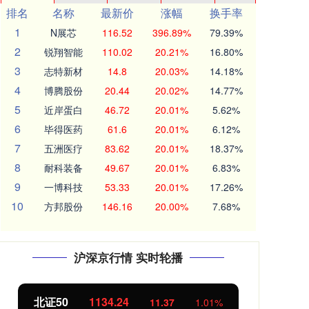
排名
名称
最新价
涨幅
换手率
1
N展芯
116.52
396.89%
79.39%
2
锐翔智能
110.02
20.21%
16.80%
3
志特新材
14.8
20.03%
14.18%
4
博腾股份
20.44
20.02%
14.77%
5
近岸蛋白
46.72
20.01%
5.62%
6
毕得医药
61.6
20.01%
6.12%
7
五洲医疗
83.62
20.01%
18.37%
8
耐科装备
49.67
20.01%
6.83%
9
一博科技
53.33
20.01%
17.26%
10
方邦股份
146.16
20.00%
7.68%
沪深京行情 实时轮播
北证50
1134.24
创
11.37
1.01%