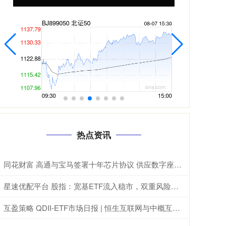
热点资讯
同花财富 高通与宝马签署十年芯片协议 供应数字座舱及ADAS计算芯片
星速优配平台 股指：宽基ETF流入稳市，双重风险担忧推动再平衡
互盈策略 QDII-ETF市场日报 | 恒生互联网与中概互联网领涨，德国与日经ETF重挫