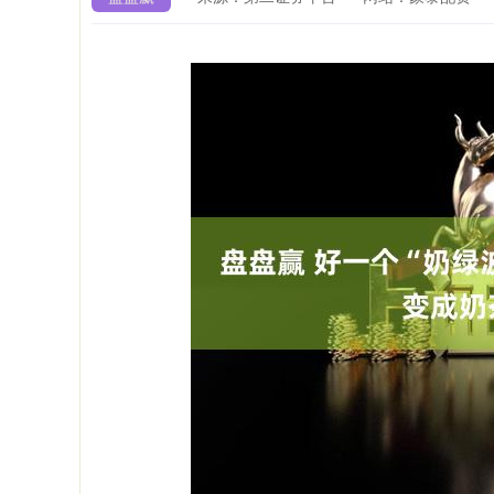
深证成指
14311.01
9.68
1.02%
200.89
1