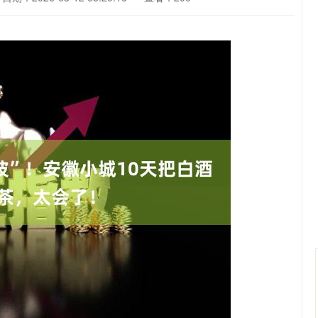
沪深300
4694.44
.42%
43.13
0.93%