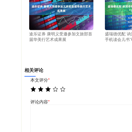
途乐证券 康明义受邀参加文旅部首
盛瑞德优配 讷
届华美行艺术成果展
手机读会儿书
相关评论
本文评分
*
评论内容
*