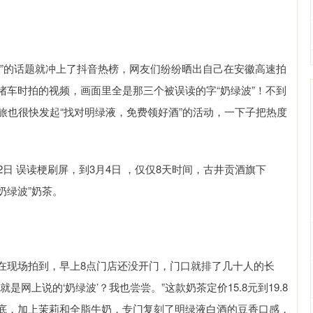
波”的话题就冲上了抖音热榜，网友们纷纷晒出自己在安徽高速拍
堵车时拍的视频，画面里全是那三个被误读的字“奶绿波”！不到
旅也很快发起“找对明绿液，免费领好酒”的活动，一下子把热度
日 误读梗刷屏，到3月4日 ，仅仅8天时间，古井贡酒旗下
奶绿波”奶茶。
在现场拍到，早上8点门店还没开门，门口就排了几十人的长
网上说的‘奶绿波’？我也尝尝。”这款奶茶定价15.8元到19.8
底，加上茉莉和全脂牛奶，专门复刻了明绿液白酒的豆香口感，