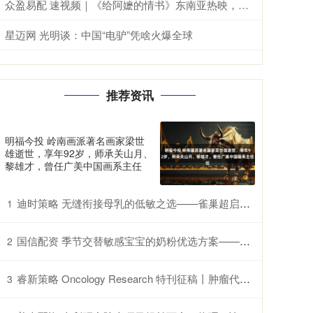
众盈易配 速视频｜《给阿嬷的情书》东南亚热映，海外华人追寻乡土情怀
星迈网 光明谈：中国“电驴”凭啥火爆全球
推荐资讯
明福今投 岭南画派著名画家梁世
雄逝世，享年92岁，师承关山月、
黎雄才，曾任广美中国画系主任
迪时策略 无缝衔接母乳的低敏之选——雀巢超启能恩的特别优势
1
国信配资 季节交替敏感宝宝的奶粉优选方案——雀巢超启能恩，守护脆弱肠胃
2
睿新策略 Oncology Research 特刊征稿丨肿瘤代谢异质性：机制、生物标志物与治疗意义_研究
3