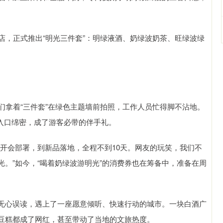
店，正式推出“明光三件套”：明绿液酒、奶绿波奶茶、旺绿波绿
们拿着“三件套”在绿色主题墙前拍照，工作人员忙得脚不沾地。
，入口绵密，成了游客必带的伴手礼。
开会部署，到新品落地，全程不到10天。网友的玩笑，我们不
。”如今，“喝着奶绿波游明光”的消费券也在筹备中，准备在周
无心误读，遇上了一座愿意倾听、快速行动的城市。一块白酒广
豆糕都成了网红，甚至带动了当地的文旅热度。