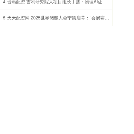
普惠配资 吉利研究院大项目组长丁鑫：物理AI让汽车从智能载具变为智慧生命体
4
天天配资网 2025世界储能大会宁德启幕：“会展赛”联动破局产业痛点，9项重磅成果勾勒零碳路线图
5