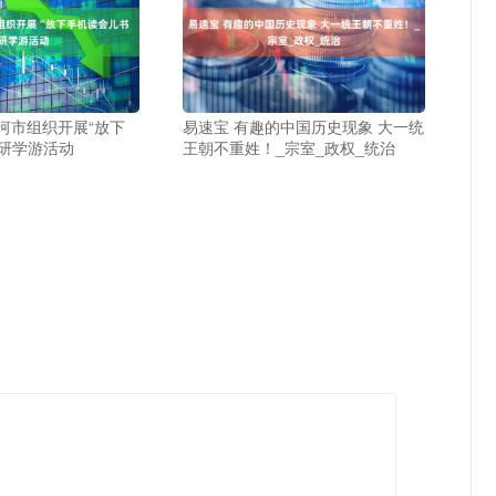
河市组织开展“放下
易速宝 有趣的中国历史现象 大一统
”研学游活动
王朝不重姓！_宗室_政权_统治