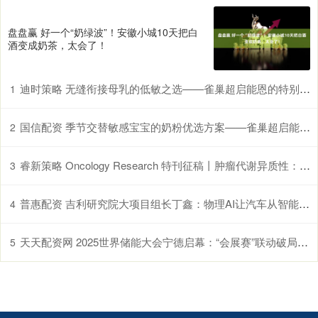
盘盘赢 好一个“奶绿波”！安徽小城10天把白
酒变成奶茶，太会了！
迪时策略 无缝衔接母乳的低敏之选——雀巢超启能恩的特别优势
1
国信配资 季节交替敏感宝宝的奶粉优选方案——雀巢超启能恩，守护脆弱肠胃
2
睿新策略 Oncology Research 特刊征稿丨肿瘤代谢异质性：机制、生物标志物与治疗意义_研究
3
普惠配资 吉利研究院大项目组长丁鑫：物理AI让汽车从智能载具变为智慧生命体
4
天天配资网 2025世界储能大会宁德启幕：“会展赛”联动破局产业痛点，9项重磅成果勾勒零碳路线图
5