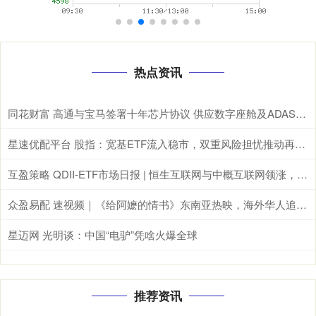
热点资讯
同花财富 高通与宝马签署十年芯片协议 供应数字座舱及ADAS计算芯片
星速优配平台 股指：宽基ETF流入稳市，双重风险担忧推动再平衡
互盈策略 QDII-ETF市场日报 | 恒生互联网与中概互联网领涨，德国与日经ETF重挫
众盈易配 速视频｜《给阿嬷的情书》东南亚热映，海外华人追寻乡土情怀
星迈网 光明谈：中国“电驴”凭啥火爆全球
推荐资讯