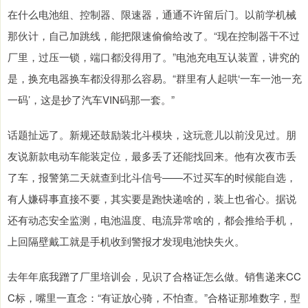
在什么电池组、控制器、限速器，通通不许留后门。以前学机械
那伙计，自己加跳线，能把限速偷偷给改了。“现在控制器干不过
厂里，过压一锁，端口都没得用了。”电池充电互认装置，讲究的
是，换充电器换车都没得那么容易。“群里有人起哄‘一车一池一充
一码’，这是抄了汽车VIN码那一套。”
话题扯远了。新规还鼓励装北斗模块，这玩意儿以前没见过。朋
友说新款电动车能装定位，最多丢了还能找回来。他有次夜市丢
了车，报警第二天就查到北斗信号——不过买车的时候能自选，
有人嫌碍事直接不要，其实要是跑快递啥的，装上也省心。据说
还有动态安全监测，电池温度、电流异常啥的，都会推给手机，
上回隔壁戴工就是手机收到警报才发现电池快失火。
去年年底我蹭了厂里培训会，见识了合格证怎么做。销售递来CC
C标，嘴里一直念：“有证放心骑，不怕查。”合格证那堆数字，型