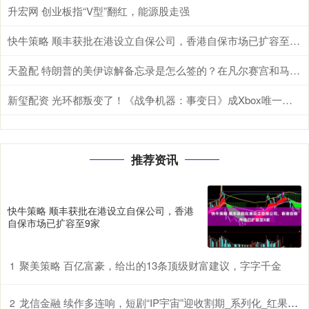
升宏网 创业板指“V型”翻红，能源股走强
快牛策略 顺丰获批在港设立自保公司，香港自保市场已扩容至9家
天盈配 特朗普的美伊谅解备忘录是怎么签的？在凡尔赛宫和马克龙用餐时突提签署要求
新玺配资 光环都叛变了！《战争机器：事变日》成Xbox唯一独占大作
推荐资讯
快牛策略 顺丰获批在港设立自保公司，香港
自保市场已扩容至9家
聚美策略 百亿富豪，给出的13条顶级财富建议，字字千金
1
龙信金融 续作多连响，短剧“IP宇宙”迎收割期_系列化_红果_热度
2