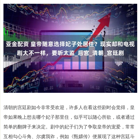
清朝的宫廷剧如今非常受欢迎，许多人在看这些剧时会觉得，皇
帝如果晚上想去哪个妃子那里住，似乎可以随心所欲，或者通过
简单的翻牌子来决定。剧中的妃子们为了争取皇帝的宠爱，常常
互相勾心斗角、尔虞我诈，例如《甄嬛传》便展现了这种宫廷斗