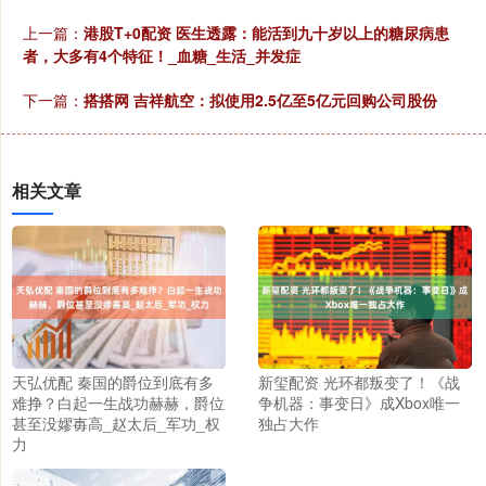
上一篇：
港股T+0配资 医生透露：能活到九十岁以上的糖尿病患
者，大多有4个特征！_血糖_生活_并发症
下一篇：
搭搭网 吉祥航空：拟使用2.5亿至5亿元回购公司股份
相关文章
天弘优配 秦国的爵位到底有多
新玺配资 光环都叛变了！《战
难挣？白起一生战功赫赫，爵位
争机器：事变日》成Xbox唯一
甚至没嫪毐高_赵太后_军功_权
独占大作
力