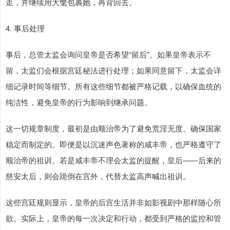
走，并继续用大氅包裹她，再背回去。
4. 事后处理
事后，总管太监会询问皇帝是否希望“留后”。如果皇帝表示不
留，太监们会根据宫廷秘法进行处理；如果同意留下，太监会详
细记录时间等细节。所有这些细节都被严格记载，以确保血统的
纯洁性，避免皇帝的行为影响到继承问题。
这一切规章制度，最初是由顺治帝为了避免荒淫无度、确保国家
稳定而制定的。即便是以沉迷声色著称的咸丰帝，也严格遵守了
顺治帝的祖训。若是咸丰帝不理会太监的提醒，皇后——后来的
慈安太后，则会跪倒在宫外，代替太监高声喊出祖训。
这些宫廷规则显示，皇帝的后宫生活并非如影视剧中那样随心所
欲。实际上，皇帝的每一次决定和行动，都受到严格的监控和管