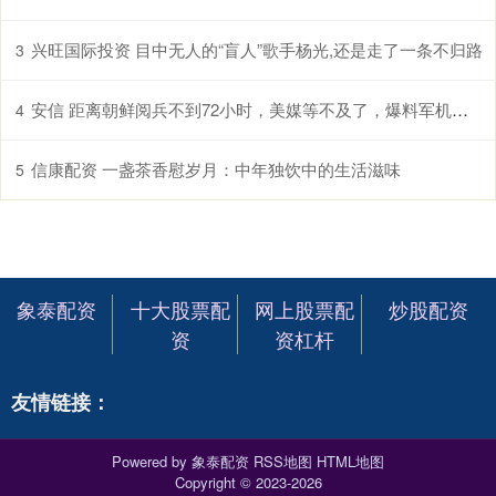
兴旺国际投资 目中无人的“盲人”歌手杨光,还是走了一条不归路
3
安信 距离朝鲜阅兵不到72小时，美媒等不及了，爆料军机遭歼16挂弹驱离
4
信康配资 一盏茶香慰岁月：中年独饮中的生活滋味
5
象泰配资
十大股票配
网上股票配
炒股配资
资
资杠杆
友情链接：
Powered by
象泰配资
RSS地图
HTML地图
Copyright
© 2023-2026